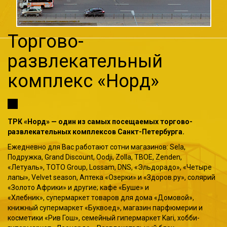
Торгово-
развлекательный
комплекс «Норд»
ТРК «Норд» — один из самых посещаемых торгово-
развлекательных комплексов Санкт-Петербурга.
Ежедневно для Вас работают сотни магазинов: Sela,
Подружка, Grand Discount, Oodji, Zolla, ТВОЕ, Zenden,
«Летуаль», TOTO Group, Lossam, DNS, «Эльдорадо», «Четыре
лапы», Velvet season, Аптека «Озерки» и «Здоров.ру», солярий
«Золото Африки» и другие; кафе «Буше» и
«Хлебник», супермаркет товаров для дома «Домовой»,
книжный супермаркет «Буквоед», магазин парфюмерии и
косметики «Рив Гош», семейный гипермаркет Kari, хобби-