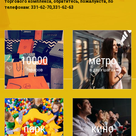
торгового комплекса, обратитесь, пожалуйста, по
телефонам: 331-62-70,331-62-63
10000
метро
товаров
в двух шагах
парк
кино