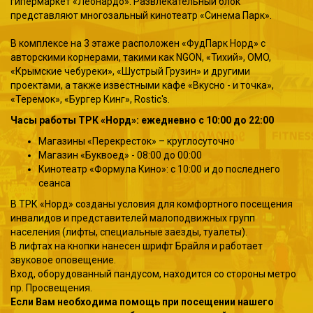
гипермаркет «Леонардо». Развлекательный блок
представляют многозальный кинотеатр «Синема Парк».
В комплексе на 3 этаже расположен «ФудПарк Норд» с
авторскими корнерами, такими как NGON, «Тихий», OMO,
«Крымские чебуреки», «Шустрый Грузин» и другими
проектами, а также известными кафе «Вкусно - и точка»,
«Теремок», «Бургер Кинг», Rostic's.
Часы работы ТРК «Норд»: ежедневно с 10:00 до 22:00
Магазины «Перекресток» – круглосуточно
Магазин «Буквоед» - 08:00 до 00:00
Кинотеатр «Формула Кино»: с 10:00 и до последнего
сеанса
В ТРК «Норд» созданы условия для комфортного посещения
инвалидов и представителей малоподвижных групп
населения (лифты, специальные заезды, туалеты).
В лифтах на кнопки нанесен шрифт Брайля и работает
звуковое оповещение.
Вход, оборудованный пандусом, находится со стороны метро
пр. Просвещения.
Если Вам необходима помощь при посещении нашего