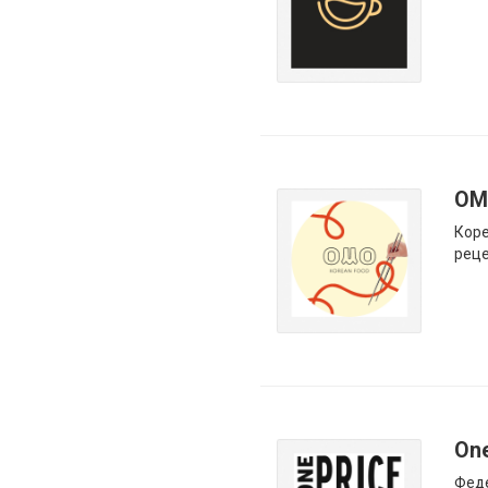
OM
Коре
рец
One
Феде