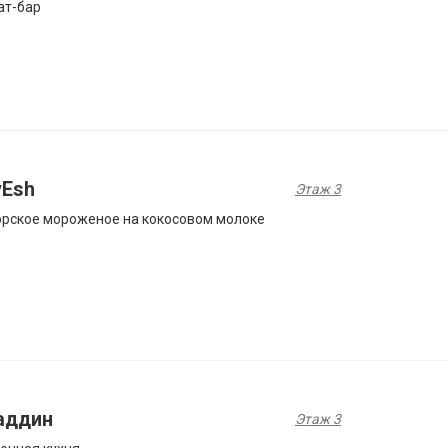
ат-бар
yEsh
Этаж 3
рское мороженое на кокосовом молоке
аддин
Этаж 3