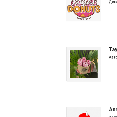
Дон
Ta
Авто
Ал