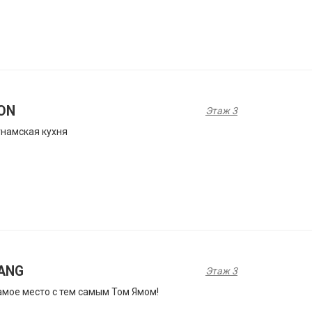
ON
Этаж 3
намская кухня
ANG
Этаж 3
амое место с тем самым Том Ямом!