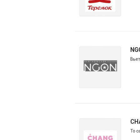
NG
Вьет
CH
То с