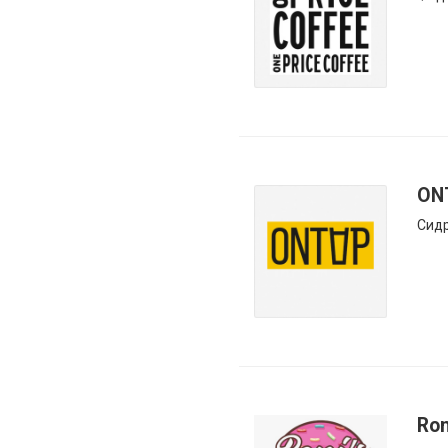
ON
Сид
Ron