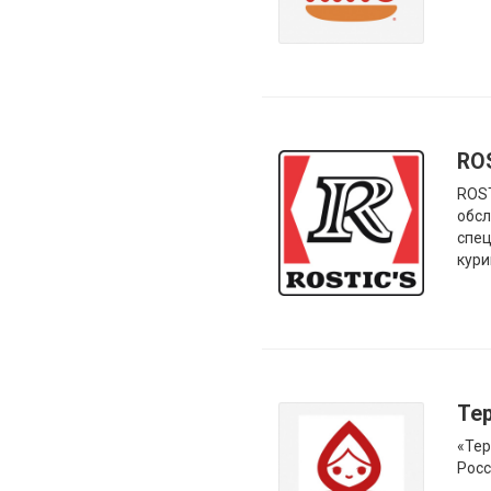
RO
ROST
обсл
спец
кури
Те
«Тер
Росс