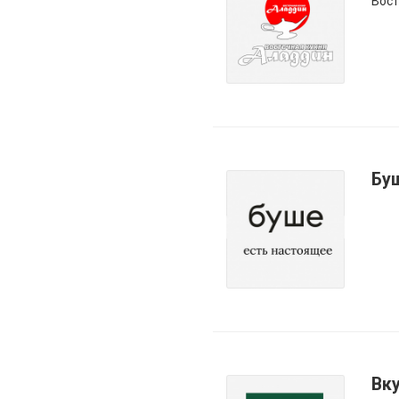
Вост
Бу
Вку