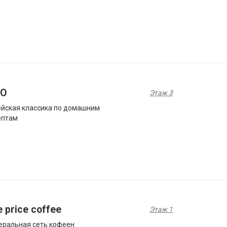
O
Этаж 3
йская классика по домашним
ептам
 price coffee
Этаж 1
ральная сеть кофеен