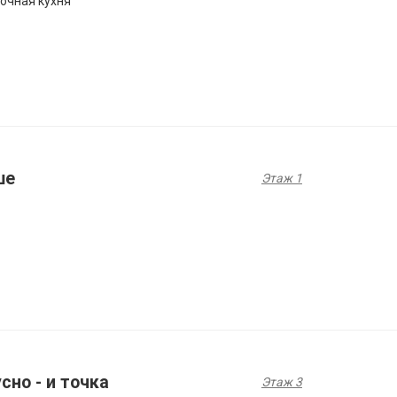
очная кухня
ше
Этаж 1
сно - и точка
Этаж 3