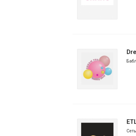
Dre
Бабл
ET
Сеть