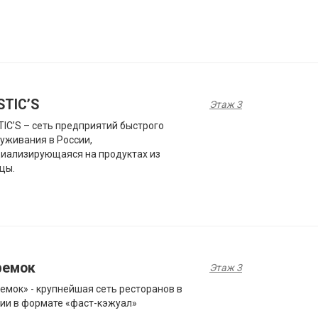
STIC’S
Этаж 3
IC’S – сеть предприятий быстрого
уживания в России,
иализирующаяся на продуктах из
цы.
ремок
Этаж 3
емок» - крупнейшая сеть ресторанов в
ии в формате «фаст-кэжуал»