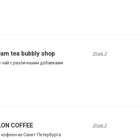
am tea bubbly shop
Этаж 3
 чай с различными добавками
LON COFFEE
Этаж 3
 кофеен из Санкт-Петербурга