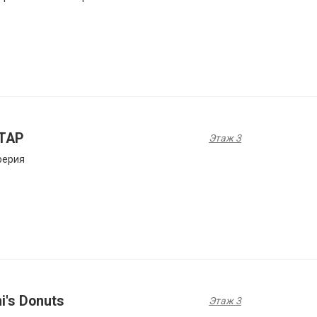
TAP
Этаж 3
рерия
i's Donuts
Этаж 3