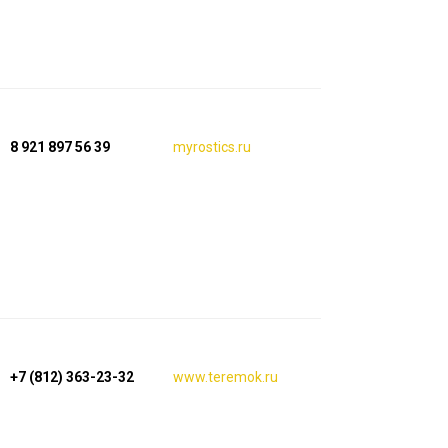
8 921 897 56 39
myrostics.ru
+7 (812) 363-23-32
www.teremok.ru