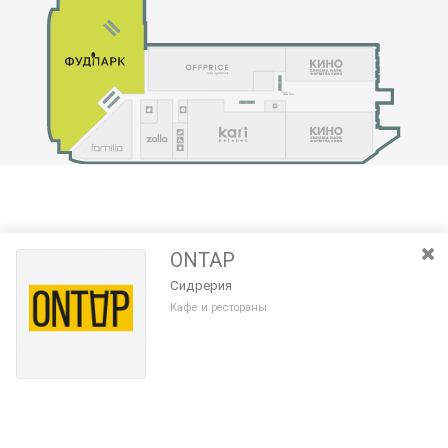
ONTAP
Сидрерия
Кафе и рестораны
Разведите или сдвиньте два пальца на экране, чтобы увеличить или
уменьшить масштаб. Перемещайте карту удерживая палец на
Очистить
экране и перемещая его.