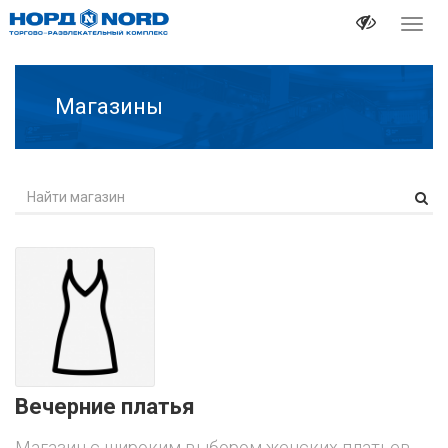
Перек
навиг
Магазины
Вечерние платья
Магазин с широким выбором женских платьев.