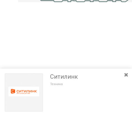
Ситилинк
Техника
Разведите или сдвиньте два пальца на экране, чтобы увеличить или
уменьшить масштаб. Перемещайте карту удерживая палец на
Очистить
экране и перемещая его.