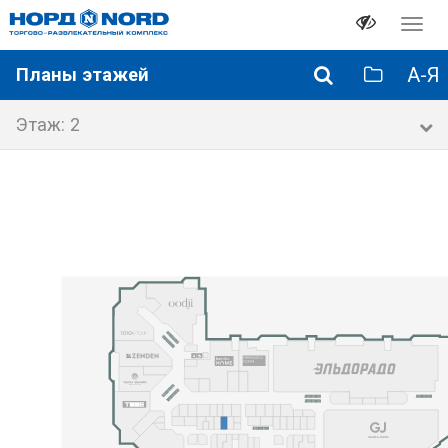
Перек
навиг
А-Я
Планы этажей
Этаж: 2